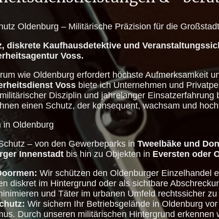
hutz Oldenburg – Militärische Präzision für die Großstad
, diskrete Kaufhausdetektive und Veranstaltungssic
rheitsagentur Voss.
trum wie Oldenburg erfordert höchste Aufmerksamkeit un
erheitsdienst Voss
biete ich Unternehmen und Privatp
militärischer Disziplin und jahrelanger Einsatzerfahrung
t Ihnen einen Schutz, der konsequent, wachsam und hoch
n in Oldenburg
 Schutz – von den Gewerbeparks in
Tweelbäke und Do
rger Innenstadt
bis hin zu Objekten in
Eversten oder 
Doormen:
Wir schützen den Oldenburger Einzelhandel ef
en diskret im Hintergrund oder als sichtbare Abschreck
minimieren und Täter im urbanen Umfeld rechtssicher zu 
chutz:
Wir sichern Ihr Betriebsgelände in Oldenburg vor 
s. Durch unseren militärischen Hintergrund erkennen w