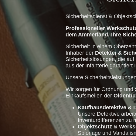
Sicherheitsdienst & Objektsc
Professioneller Werkschutz
dem Ammerland. Ihre Siche
Sicherheit in einem Oberzen
Inhaber der
Detektei & Sich
Sicherheitslösungen, die auf 
aus der Infanterie garantier
Unsere Sicherheitsleistunge
Wir sorgen für Ordnung und
Einkaufsmeilen der
Oldenbu
Kaufhausdetektive & 
Unsere Detektive arbeit
Inventurdifferenzen zu 
Objektschutz & Werks
Spionage und Vandalismu