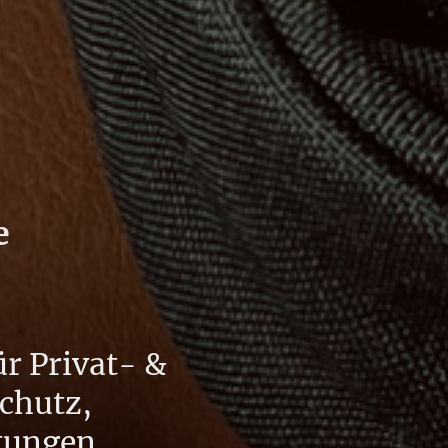
e
ür Privat- &
chutz,
atungen