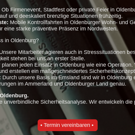
Ob Firmenevent, Stadtfest oder private Feier in Oldenb
uf und deeskaliert brenzlige Situationen frühzeitig.
ste:
Mobile Kontrollfahrten in Oldenburger Wohn- und 
ür eine starke präventive Präsenz im Nordwesten.
ss in Oldenburg?
Unsere Mitarbeiter agieren auch in Stresssituationen be
keit stehen bei uns an erster Stelle.
 planen jeden Einsatz in Oldenburg wie eine Operation. 
und erstellen ein maßgeschneidertes Sicherheitskonzept
:
Durch unsere Basis im Emsland sind wir in Oldenburg e
erungen im Ammerland und Oldenburger Land genau.
 Oldenburg.
e unverbindliche Sicherheitsanalyse. Wir entwickeln die 
• Termin vereinbaren •