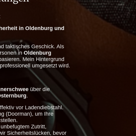
t
herheit in Oldenburg und
d taktisches Geschick. Als
ersonen in
Oldenburg
 basieren. Mein Hintergrund
professionell umgesetzt wird.
nnerschwee
über die
Osternburg
.
fektiv vor Ladendiebstahl.
ung (Doorman), um Ihre
stellen.
unbefugtem Zutritt,
ir Sicherheitslücken, bevor