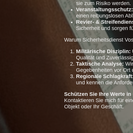
sie zum Risiko werden.
Veranstaltungsschutz:
einen reibungslosen Abla
Revier- & Streifendien
Sicherheit und sorgen f
Warum Sicherheitsdienst Vo
Militärische Disziplin:
Qualität und Zuverlässig
Taktische Analyse:
Wir
Gegebenheiten vor Ort 
Regionale Schlagkraft
und kennen die Anford
Schützen Sie Ihre Werte in
Kontaktieren Sie mich für ein
Objekt oder Ihr Geschäft.