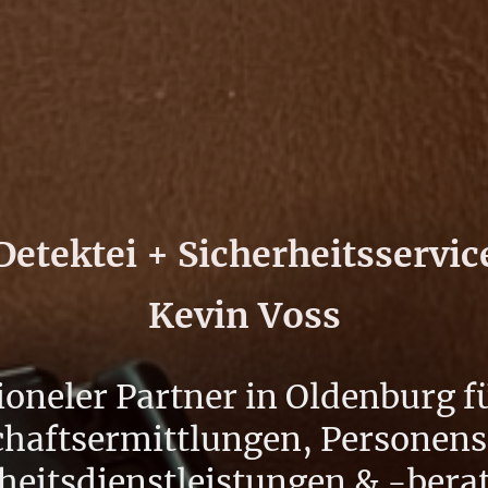
Detektei + Sicherheitsservic
Kevin Voss
ioneler Partner in Oldenburg f
chaftsermittlungen, Personens
heitsdienstleistungen & -ber