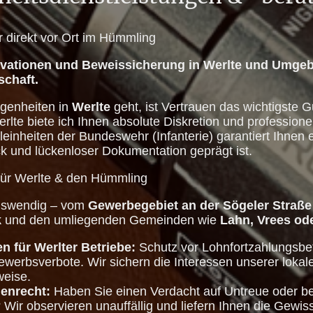
er direkt vor Ort im Hümmling
rvationen und Beweissicherung in Werlte und Umgebu
schaft.
genheiten in
Werlte
geht, ist Vertrauen das wichtigste G
Werlte biete ich Ihnen absolute Diskretion und profession
einheiten der Bundeswehr (Infanterie) garantiert Ihnen e
ck und lückenloser Dokumentation geprägt ist.
für Werlte & den Hümmling
auswendig – vom
Gewerbegebiet an der Sögeler Straße
k
und den umliegenden Gemeinden wie
Lahn, Vrees od
n für Werlter Betriebe:
Schutz vor Lohnfortzahlungsbet
werbsverbote. Wir sichern die Interessen unserer loka
weise.
ienrecht:
Haben Sie einen Verdacht auf Untreue oder be
? Wir observieren unauffällig und liefern Ihnen die Gewiss