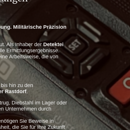
ng. Militärische Präzision
ut. Als Inhaber der
Detektei
elle Ermittlungsergebnisse.
ine Arbeitsweise, die von
bis hin zu den
er Rastdorf
.
rug, Diebstahl im Lager oder
len Unternehmen durch
nötigen Sie Beweise in
heit, die Sie für Ihre Zukunft