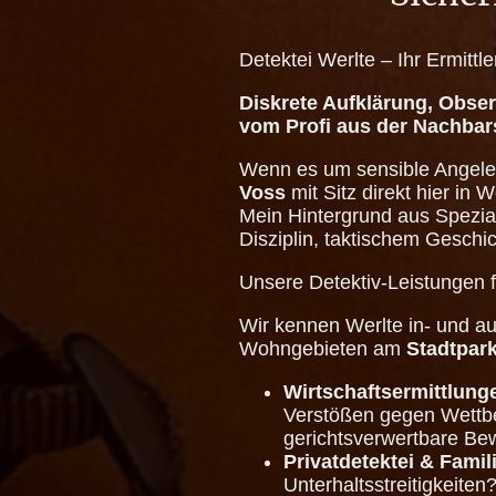
Detektei Werlte – Ihr Ermittl
Diskrete Aufklärung, Obse
vom Profi aus der Nachbar
Wenn es um sensible Angele
Voss
mit Sitz direkt hier in 
Mein Hintergrund aus Spezial
Disziplin, taktischem Geschi
Unsere Detektiv-Leistungen 
Wir kennen Werlte in- und 
Wohngebieten am
Stadtpar
Wirtschaftsermittlunge
Verstößen gegen Wettbe
gerichtsverwertbare Be
Privatdetektei & Famil
Unterhaltsstreitigkeiten