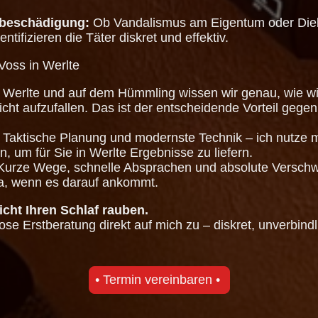
hbeschädigung:
Ob Vandalismus am Eigentum oder Dieb
ntifizieren die Täter diskret und effektiv.
 Voss in Werlte
 Werlte und auf dem Hümmling wissen wir genau, wie wi
cht aufzufallen. Das ist der entscheidende Vorteil gege
Taktische Planung und modernste Technik – ich nutze 
n, um für Sie in Werlte Ergebnisse zu liefern.
urze Wege, schnelle Absprachen und absolute Verschwie
 da, wenn es darauf ankommt.
cht Ihren Schlaf rauben.
se Erstberatung direkt auf mich zu – diskret, unverbin
• Termin vereinbaren •