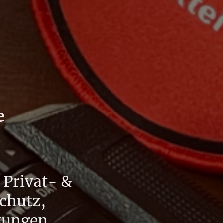
e
 Privat- &
chutz,
atungen