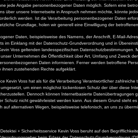
 ohne jede Angabe personenbezogener Daten möglich. Sofern eine betr
s über unsere Internetseite in Anspruch nehmen möchte, könnte jedo
derlich werden. Ist die Verarbeitung personenbezogener Daten erforde
tzliche Grundlage, holen wir generell eine Einwilligung der betroffene
ogener Daten, beispielsweise des Namens, der Anschrift, E-Mail-Adre
tets im Einklang mit der Datenschutz-Grundverordnung und in Übereins
 Kevin Voss geltenden landesspezifischen Datenschutzbestimmungen. Mi
unser Unternehmen die Öffentlichkeit über Art, Umfang und Zweck de
personenbezogenen Daten informieren. Ferner werden betroffene Perso
e ihnen zustehenden Rechte aufgeklärt.
ice Kevin Voss hat als für die Verarbeitung Verantwortlicher zahlreiche
mgesetzt, um einen möglichst lückenlosen Schutz der über diese Inter
erzustellen. Dennoch können Internetbasierte Datenübertragungen gr
er Schutz nicht gewährleistet werden kann. Aus diesem Grund steht es j
uf alternativen Wegen, beispielsweise telefonisch, an uns zu übermit
etektei + Sicherheitsservice Kevin Voss beruht auf den Begrifflichkeit
nd Verordnungsgeber beim Erlass der Datenschutz-Grundverordnung (