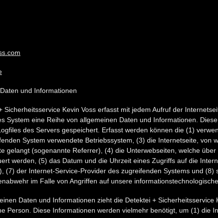
ss.com
e
 Daten und Informationen
 + Sicherheitsservice Kevin Voss erfasst mit jedem Aufruf der Internetse
tes System eine Reihe von allgemeinen Daten und Informationen. Dies
Logfiles des Servers gespeichert. Erfasst werden können die (1) verw
fenden System verwendete Betriebssystem, (3) die Internetseite, von w
te gelangt (sogenannte Referrer), (4) die Unterwebseiten, welche über
ert werden, (5) das Datum und die Uhrzeit eines Zugriffs auf die Interne
), (7) der Internet-Service-Provider des zugreifenden Systems und (8)
enabwehr im Falle von Angriffen auf unsere informationstechnologisc
einen Daten und Informationen zieht die Detektei + Sicherheitsservice 
ne Person. Diese Informationen werden vielmehr benötigt, um (1) die In