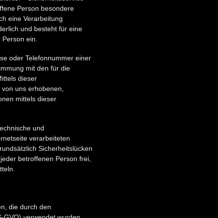
offene Person besondere
ch eine Verarbeitung
rlich und besteht für eine
n Person ein.
sse oder Telefonnummer einer
timmung mit den für die
ttels dieser
r von uns erhobenen,
nen mittels dieser
 technische und
netseite verarbeiteten
undsätzlich Sicherheitslücken
eder betroffenen Person frei,
teln.
en, die durch den
DS-GVO) verwendet wurden.