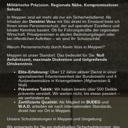
Militärische Präzision. Regionale Nähe. Kompromissloser
Schutz.
In Meppen sind wir mehr als nur ein Sicherheitsdienst. Als
Inhaber der
Detektei Voss
mit Sitz direkt im Emsland biete ich
Ihnen einen Personenschutz, der auf operativer Exzellenz und
lokaler Kenntnis basiert. Ob für Führungskräfte der regionalen
Wirtschaft, Privatpersonen in akuten Bedrohungslagen oder
bei öffentlichen Auftritten – wir sind Ihr Schutzschild.
Warum Personenschutz durch Kevin Voss in Meppen?
Meppen ist unser Standort. Das bedeutet für Sie:
Null
Anfahrtszeit, maximale Diskretion und tiefgreifende
Ortskenntnis
.
Elite-Erfahrung:
Über 12 Jahre aktiver Dienst in einer
spezialisierten Infanterieeinheit der Bundeswehr und 4
Auslandseinsätze in Krisengebieten (Afghanistan &
Mali).
Präventive Taktik:
Wir haben bereits über 500 Delikte
präventiv vereitelt. Wir warten nicht, bis etwas passiert –
wir verhindern es.
Zertifizierte Qualität:
Als Mitglied im
BUDEG
und
W.A.D.
arbeiten wir nach internationalen Standards,
direkt hier vor Ort in Meppen.
Unsere Schutzleistungen in Meppen und Umgebung
Wir entwickeln für Sie ein individuelles Sicherheitskonzept, das